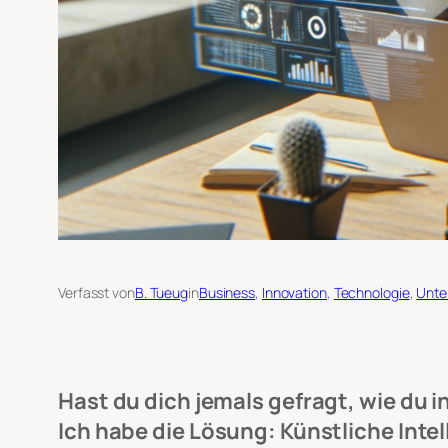
Verfasst von
B. Tueug
in
Business
, 
Innovation
, 
Technologie
, 
Unte
Hast du dich jemals gefragt, wie du 
Ich habe die Lösung: Künstliche Int