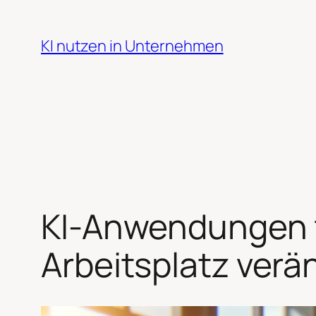
Zum
Inhalt
KI nutzen in Unternehmen
springen
KI-Anwendungen f
Arbeitsplatz verä