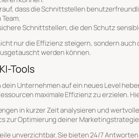
auf, dass die Schnittstellen benutzerfreundlic
m Team.
sichere Schnittstellen, die den Schutz sensib
 nicht nur die Effizienz steigern, sondern au
 ausgetauscht werden können.
KI-Tools
n dein Unternehmen auf ein neues Level hebe
ssourcen maximale Effizienz zu erzielen. Hier
gen in kurzer Zeit analysieren und wertvolle E
cs zur Optimierung deiner Marketingstrategie
eile unverzichtbar. Sie bieten 24/7 Antworte