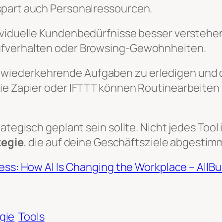
spart auch Personalressourcen.
dividuelle Kundenbedürfnisse besser verstehe
ufverhalten oder Browsing-Gewohnheiten.
 wiederkehrende Aufgaben zu erledigen und d
ie Zapier oder IFTTT können Routinearbeiten 
rategisch geplant sein sollte. Nicht jedes To
tegie
, die auf deine Geschäftsziele abgestimm
iness: How AI Is Changing the Workplace – All
gie
Tools