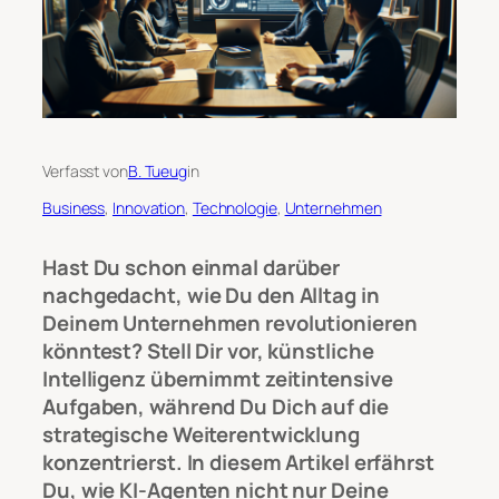
Verfasst von
B. Tueug
in
Business
, 
Innovation
, 
Technologie
, 
Unternehmen
Hast Du schon einmal darüber
nachgedacht, wie Du den Alltag in
Deinem Unternehmen revolutionieren
könntest? Stell Dir vor, künstliche
Intelligenz übernimmt zeitintensive
Aufgaben, während Du Dich auf die
strategische Weiterentwicklung
konzentrierst. In diesem Artikel erfährst
Du, wie KI-Agenten nicht nur Deine