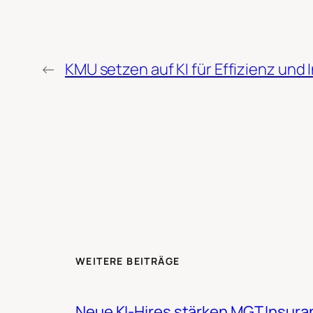
←
KMU setzen auf KI für Effizienz und 
WEITERE BEITRÄGE
Neue KI-Hires stärken MGT Insura