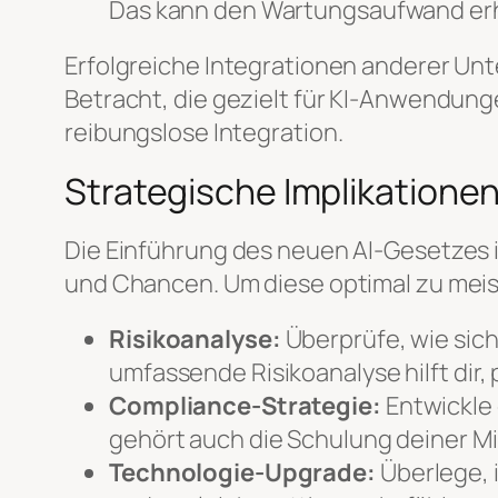
Das kann den Wartungsaufwand erh
Erfolgreiche Integrationen anderer U
Betracht, die gezielt für KI-Anwendun
reibungslose Integration.
Strategische Implikatione
Die Einführung des neuen AI-Gesetzes 
und Chancen. Um diese optimal zu meist
Risikoanalyse:
Überprüfe, wie sic
umfassende Risikoanalyse hilft dir
Compliance-Strategie:
Entwickle 
gehört auch die Schulung deiner M
Technologie-Upgrade:
Überlege, 