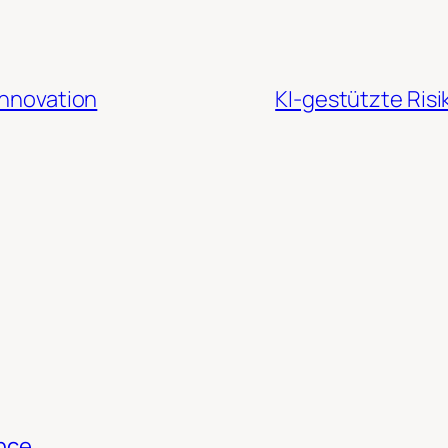
Innovation
KI-gestützte Ris
nce